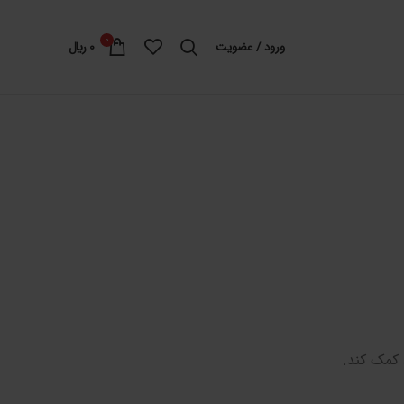
0
ورود / عضویت
0
﷼
 کمک کند.