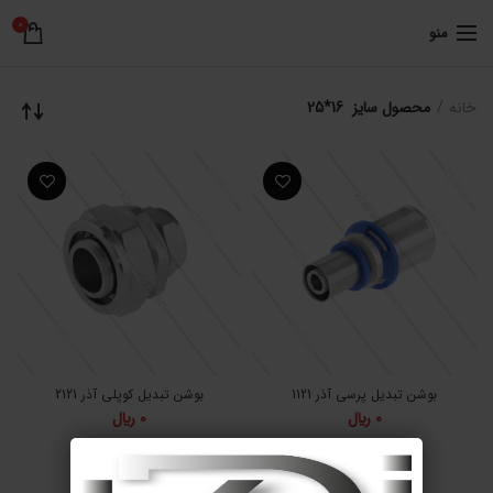
0
منو
خانه
محصول سایز
16*25
بوشن تبدیل پرسی آذر 1121
بوشن تبدیل کوپلی آذر 2121
0
﷼
0
﷼