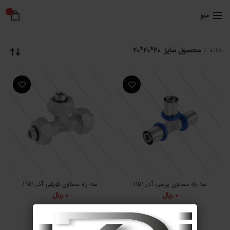
0
منو
خانه
محصول سایز
20*20*20
سه راه مساوی پرسی آذر 1151
سه راه مساوی کوپلی آذر 2151
0
﷼
0
﷼