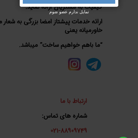
کیفیت به مشتریان ارائه نماید.
تمایل ندارم عضو شوم
ارائه خدمات پیشتاز امضا بزرگی به شعار 
خاورمیانه یعنی
“ما باهم خواهیم ساخت” میباشد.
ارتباط با ما
شماره های تماس:
021-88909749