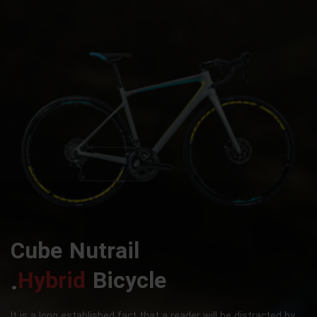
Cube Nutrail
Hybrid
Bicycle.
It is a long established fact that a reader will be distracted by