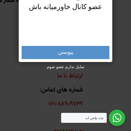
ارائه خدمات پیشتاز امضا بزرگی به شعار 
عضو کانال خاورمیانه باش
خاورمیانه یعنی
“ما باهم خواهیم ساخت” میباشد.
پیوستن
تمایل ندارم عضو شوم
ارتباط با ما
شماره های تماس:
021-88909749
واتساپ:
چت واتس اپ