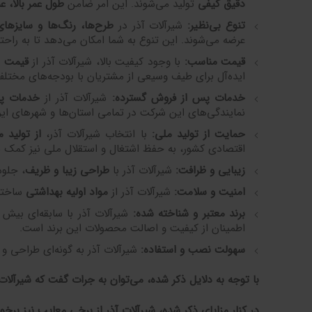
دقیق کیفی
تولید می‌شوند. این امر ضامن
طول عمر بالا، 
تنوع بی‌نظیر
:
شیرآلات آذر در
طرح‌ها، رنگ‌ها و سایزها
عرضه می‌شوند. این تنوع به شما امکان می‌دهد تا به راحت
قیمت مناسب
:
با وجود کیفیت بالا، شیرآلات آذر از
قیمت م
ایده‌آل برای طیف وسیعی از مشتریان با بودجه‌های مختلف
خدمات پس از فروش گسترده
:
شیرآلات آذر از
خدمات پس
نمایندگی‌های این شرکت در تمامی استان‌ها و شهرهای ایر
حمایت از تولید ملی
:
با انتخاب شیرآلات آذر،
از تولید 
اقتصادی کشور، به حفظ اشتغال و استقلال ملی نیز کمک م
زیبایی و ظرافت
:
شیرآلات آذر با
طراحی زیبا و ظریف
، جلوه
امنیت و سلامت
:
شیرآلات آذر از
مواد اولیه بهداشتی
ساخته 
برند معتبر و شناخته شده
:
شیرآلات آذر با سابقه‌ای بیش 
اطمینان از کیفیت و اصالت محصولات این برند است.
سهولت نصب و استفاده
:
شیرآلات آذر به گونه‌ای طراحی و 
با توجه به دلایل ذکر شده، می‌توان به جرات گفت که شیرآل
در کنار مزایای ذکر شده، شیرآلات آذر از برخی معایب نیز برخور