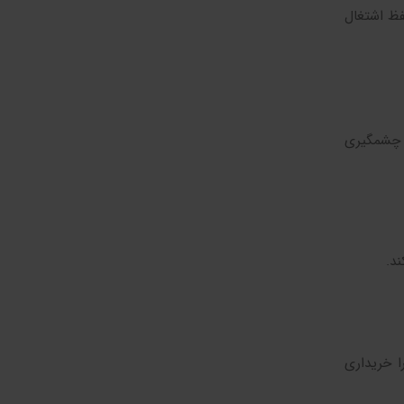
فظ اشتغال
ر چشمگیری
د.
 خریداری