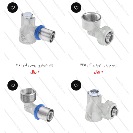
زانو چپقی کوپلی آذر 2211
زانو دیواری پرسی آذر 1171
0
﷼
0
﷼