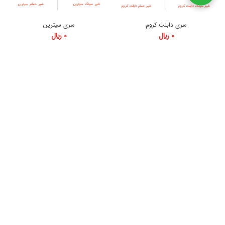
09125719815
سری دابلت کروم
سری سیترین
0
﷼
0
﷼
سری شاور روبی
سری عقیق
0
﷼
0
﷼
سری فیروزه
سری کهربا