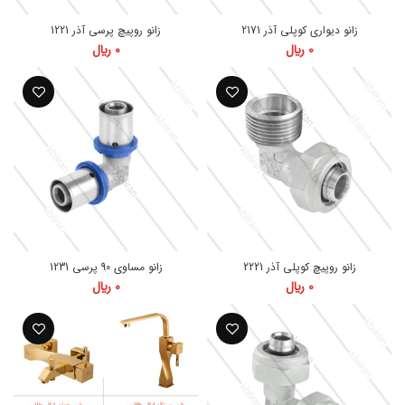
زانو دیواری کوپلی آذر 2171
زانو روپیچ پرسی آذر 1221
0
﷼
0
﷼
زانو روپیچ کوپلی آذر 2221
زانو مساوی 90 پرسی 1231
درباره ما
0
﷼
0
﷼
ملزومات ساختمانی خاورمیانه سعی میکند
محصولات را با نهایت
کیفیت به مشتریان ارائه نماید.