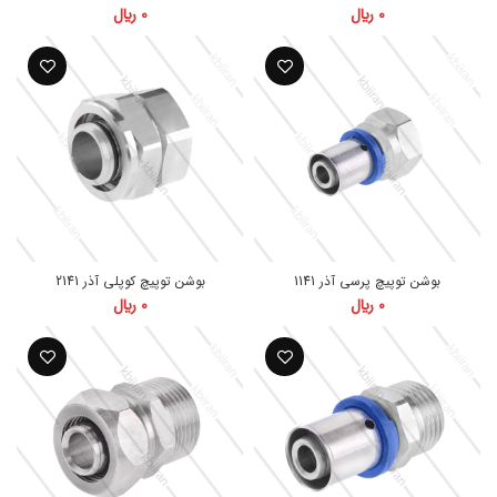
0
﷼
0
﷼
بوشن توپیچ پرسی آذر 1141
بوشن توپیچ کوپلی آذر 2141
0
﷼
0
﷼