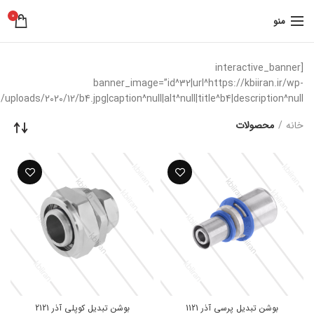
0
منو
[interactive_banner
banner_image=”id^32|url^https://kbiiran.ir/wp-
uploads/2020/12/b4.jpg|caption^null|alt^null|title^b4|description^null”]
خانه
محصولات
بوشن تبدیل پرسی آذر 1121
بوشن تبدیل کوپلی آذر 2121