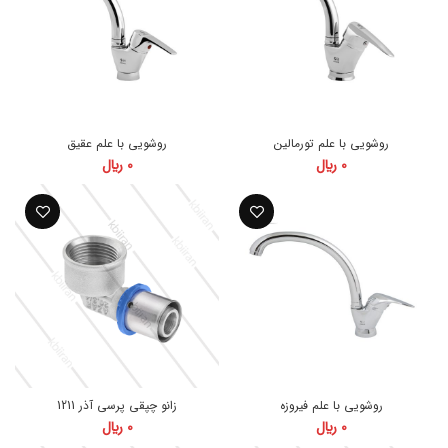
روشویی با علم تورمالین
روشویی با علم عقیق
0
﷼
0
﷼
روشویی با علم فیروزه
زانو چپقی پرسی آذر 1211
0
﷼
0
﷼