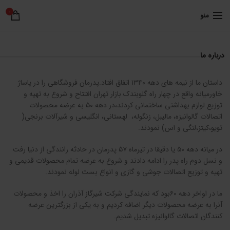
0
منو
درباره ما
داستان ما از نیمه های دهه ۱۳۴۰ اتفاق افتاد.پدرمان فروشگاهی را در پاساژ
خاورمیانه واقع در چهار راه گلوبندک بازار تهران افتتاح و شروع به تهیه و
توزیع لوازم بهداشتی ساختمانی کردند،در دهه ۵۰ به عرضه محصولات
اتصالات گالوانیزه، مالیبل، زنگوله، لهستانی، انگلیسی و شیرآلات برنجی(
تویو،کیتز،لنگی و اس) نمودند.
در میانه دهه ۵۰ یا دقیقا در تیرماه ۵۷ پدرمان در حادثه رانندگی از دنیا رفت
و نسل دوم راه پدر را ادامه دادند و شروع به عرضه تمام محصولات قدیمی و
تهیه و توزیع اتصالات جوشی و گازی و انواع بست لوله نمودند.
ما در اواخر دهه ۶۰بود که نمایندگی شرکت شیرگاز آذران را اخذ و محصولات
آنرا به عرضه محصولات دیگر اضافه کردیم و به یکی از بزرگترین عرضه
کنندگان اتصالات گالوانیزه تبدیل شدیم.