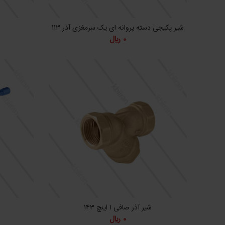
شیر پکیجی دسته پروانه ای یک سرمغزی آذر 113
0
﷼
شیر آذر صافی 1 اینچ 143
0
﷼