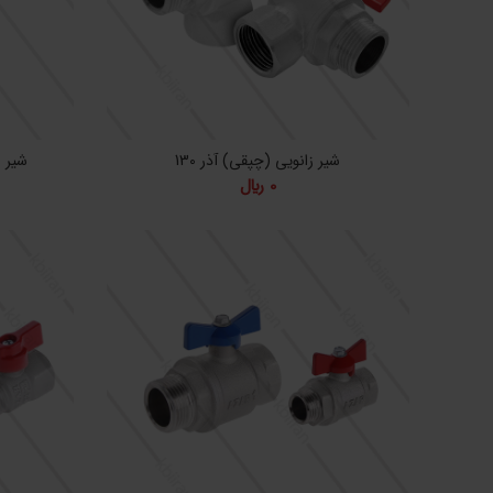
شیر زانویی (چپقی) آذر 130
شیر ر
0
﷼