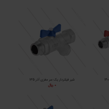
شیر فیلتردار یک سر مغزی آذر 135
0
﷼