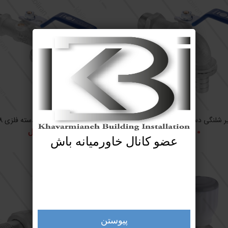
 شلنگی دسته فلزی آذر 125
شیر شلنگی آذر دسته فلزی 118
0
﷼
0
﷼
عضو کانال خاورمیانه باش
پیوستن