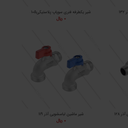
13
شیر یکطرفه فنری سوپاپ پلاستیکی105
0
﷼
ر 128
شیر ماشین لباسشویی آذر 119
0
﷼