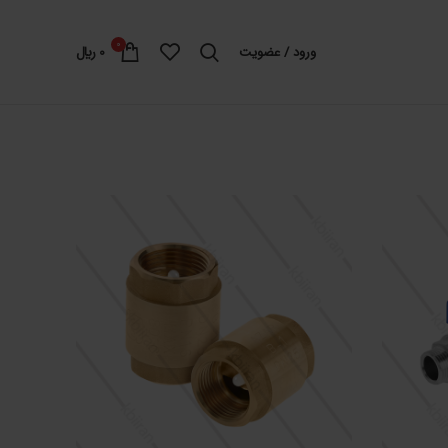
0
ورود / عضویت
0
﷼