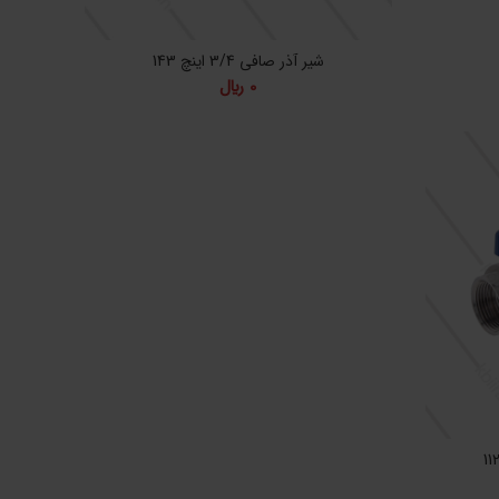
شیر آذر صافی 3/4 اینچ 143
حدوده
0
﷼
یمت:
0 ﷼
1,858,0 ﷼