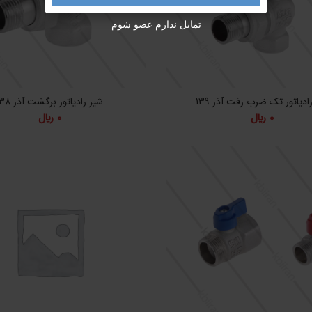
تمایل ندارم عضو شوم
ادیاتور تک ضرب رفت آذر 139
شیر رادیاتور برگشت آذر 138
0
﷼
0
﷼