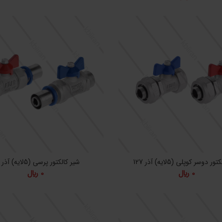
ر دوسر کوپلی (5لایه) آذر 127
شیر کالکتور پرسی (5لایه) آذر 140
0
﷼
0
﷼