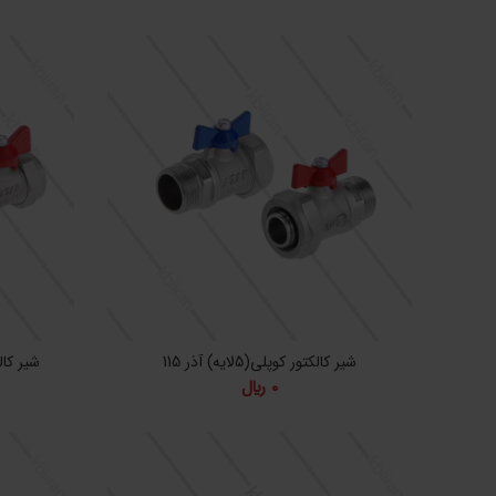
شیر کالکتور کوپلی(5لایه) آذر 115
شیر کالکتو
0
﷼