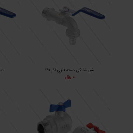
شیر شلنگی دسته فلزی آذر 141
شیر
0
﷼