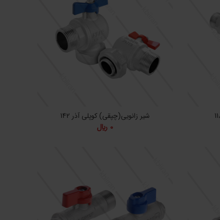
شیر زانویی(چپقی) کوپلی آذر 142
0
﷼