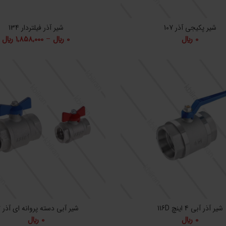
شیر پکیجی آذر 107
شیر آذر فیلتردار 134
م
0
﷼
0
﷼
–
1,858,000
﷼
ق
تا
00
شیر آذر آبی 4 اینچ 116D
شیر آبی دسته پروانه ای آذر 112
0
﷼
0
﷼