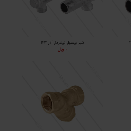
شیر پیسوار فیلتردار آذر 123
0
﷼