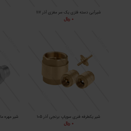
شیرآبی دسته فلزی یک سر مغزی آذر 117
ش
0
﷼
شیر یکطرفه فنری سوپاپ برنجی آذر 105
شیر مهره ما
0
﷼