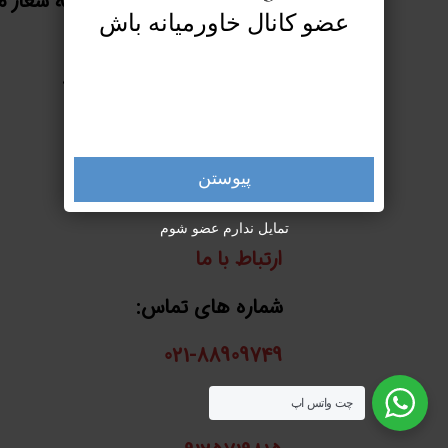
ارائه خدمات پیشتاز امضا بزرگی به شعار 
عضو کانال خاورمیانه باش
خاورمیانه یعنی
“ما باهم خواهیم ساخت” میباشد.
پیوستن
تمایل ندارم عضو شوم
ارتباط با ما
شماره های تماس:
021-88909749
واتساپ:
چت واتس اپ