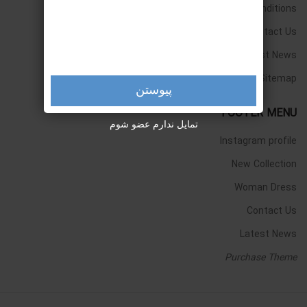
Terms & Conditions
Contact Us
Latest News
Our Sitemap
پیوستن
FOOTER MENU
تمایل ندارم عضو شوم
Instagram profile
New Collection
Woman Dress
Contact Us
Latest News
Purchase Theme