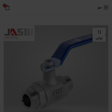
0
منو
11
ژوئن