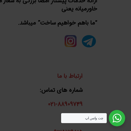
ارائه خدمات پیشتاز امضا بزرگی به شعار 
خاورمیانه یعنی
“ما باهم خواهیم ساخت” میباشد.
ارتباط با ما
شماره های تماس:
021-88909749
واتساپ:
چت واتس اپ