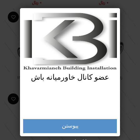
0
﷼
0
﷼
عضو کانال خاورمیانه باش
زانو روپیچ پرسی آذر 1221
زانو مساوی 90 پرسی 1231
0
﷼
0
﷼
پیوستن