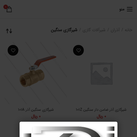
0
منو
خانه
آذران
شیرآلات گازی
شیرگازی سنگین
شیرگازی آذر ضامن دار سنگین 101Z
شیرگازی سنگین آذر 101A
0
﷼
0
﷼