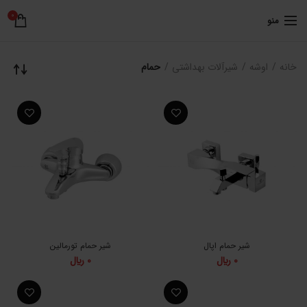
0
منو
خانه
اوشه
شیرآلات بهداشتی
حمام
شیر حمام اپال
شیر حمام تورمالین
0
﷼
0
﷼