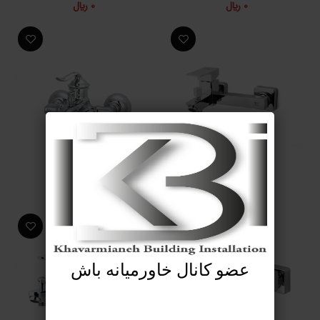
0
﷼
0
﷼
شیر حمام کهربا
شیر حمام کوارتز
0
﷼
0
﷼
عضو کانال خاورمیانه باش