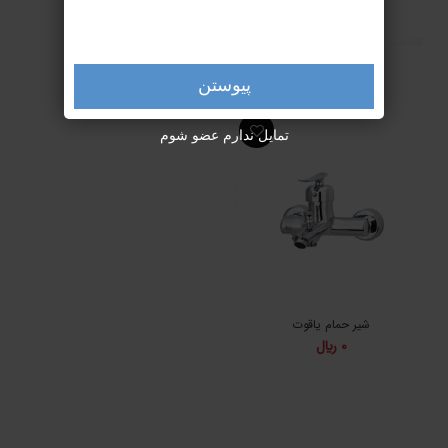
شیر حمام گارنت
شیر حمام گرانیت
0
﷼
0
﷼
پیوستن
تمایل ندارم عضو شوم
شیر حمام یاقوت
0
﷼