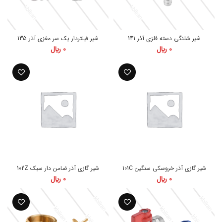
شیر شلنگی دسته فلزی آذر 141
شیر فیلتردار یک سر مغزی آذر 135
0
﷼
0
﷼
شیر گازی آذر خروسکی سنگین 101C
شیر گازی آذر ضامن دار سبک 102Z
0
﷼
0
﷼