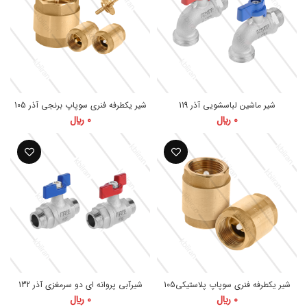
شیر ماشین لباسشویی آذر 119
شیر یکطرفه فنری سوپاپ برنجی آذر 105
0
﷼
0
﷼
شیر یکطرفه فنری سوپاپ پلاستیکی105
شیرآبی پروانه ای دو سرمغزی آذر 132
0
﷼
0
﷼