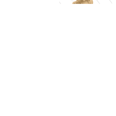
شیرگازی سنگین آذر 101A
0
﷼