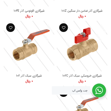
“ما باهم خواهیم ساخت” میباشد.
شیرگازی آذر ضامن دار سنگین 101Z
شیرگازی اکونومی آذر 103E
0
﷼
0
﷼
ارتباط با ما
شماره های تماس:
شیرگازی خروسکی سبک آذر 102C
شیرگازی سبک آذر 102
021-88909749
0
﷼
0
﷼
واتساپ:
چت واتس اپ
09125719815