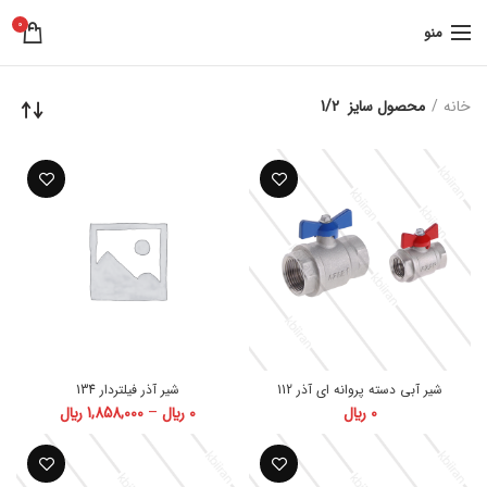
0
منو
خانه
محصول سایز
1/2
شیر آبی دسته پروانه ای آذر 112
شیر آذر فیلتردار 134
محدوده
0
﷼
0
﷼
–
1,858,000
﷼
قیمت:
0 ﷼
تا