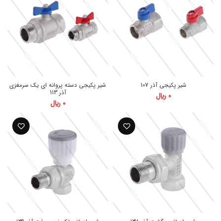
1,858,000 ﷼
شیر پکیجی آذر 107
شیر پکیجی دسته پروانه ای یک سرمغزی
آذر 113
0
﷼
0
﷼