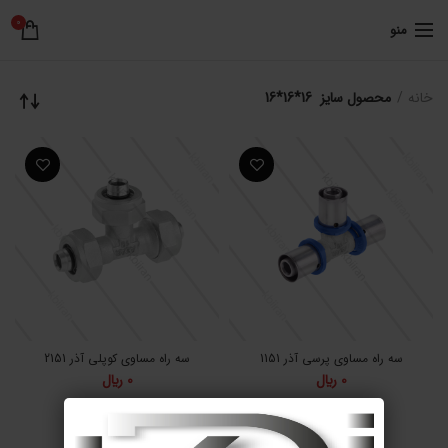
0
منو
خانه
محصول سایز
16*16*16
سه راه مساوی پرسی آذر 1151
سه راه مساوی کوپلی آذر 2151
0
﷼
0
﷼