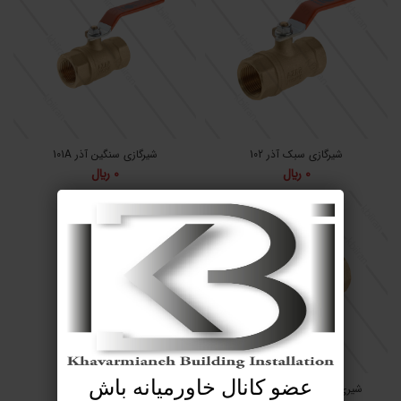
شیرگازی سبک آذر 102
شیرگازی سنگین آذر 101A
0
﷼
0
﷼
عضو کانال خاورمیانه باش
شیری گازی قفل شونده آذر 114