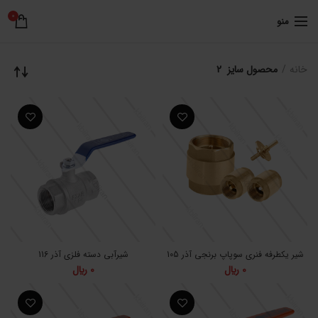
0
منو
خانه
محصول سایز
2
شیر یکطرفه فنری سوپاپ برنجی آذر 105
شیرآبی دسته فلزی آذر 116
0
﷼
0
﷼