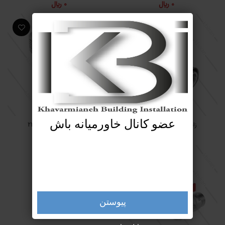
0
﷼
0
﷼
عضو کانال خاورمیانه باش
زانو روپیچ پرسی آذر 1221
زانو روپیچ کوپلی آذر 2221
0
﷼
0
﷼
پیوستن