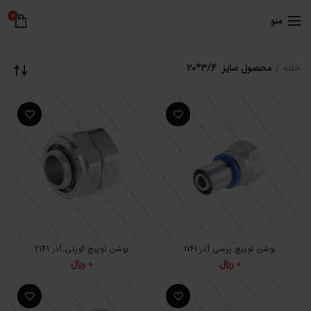
0
منو
خانه
محصول سایز
3/4*20
بوشن توپیچ پرسی آذر 1141
بوشن توپیچ کوپلی آذر 2141
0
﷼
0
﷼