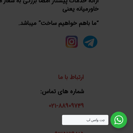
ارائه خدمات پیشتاز امضا بزرگی به شعار 
خاورمیانه یعنی
“ما باهم خواهیم ساخت” میباشد.
ارتباط با ما
شماره های تماس:
021-88909749
واتساپ:
چت واتس اپ