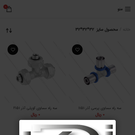
0
منو
خانه
محصول سایز
32*32*32
سه راه مساوی پرسی آذر 1151
سه راه مساوی کوپلی آذر 2151
0
﷼
0
﷼