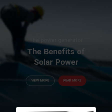
The power generator
The Benefits of
Solar Power
VIEW MORE
READ MORE