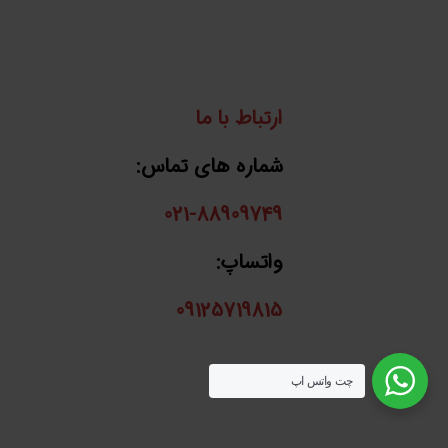
ارتباط با ما
شماره های تماس:
021-88909749
واتساپ:
09125719815
چت واتس اپ