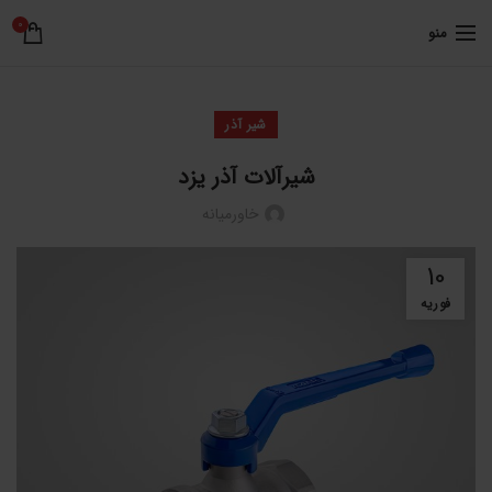
0
منو
شیر آذر
شیرآلات آذر یزد
خاورمیانه
10
فوریه