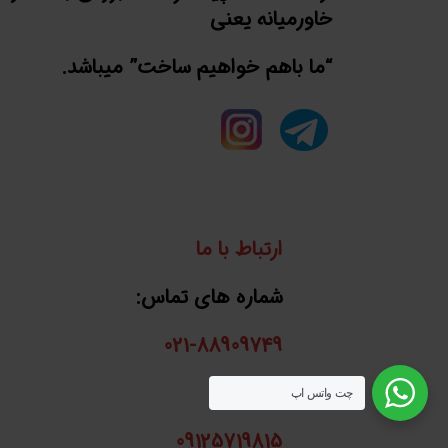
خاورمیانه یعنی
“ما باهم خواهیم ساخت” میباشد.
ارتباط با ما
شماره های تماس:
021-88909749
واتساپ:
چت واتس اپ
09125719815