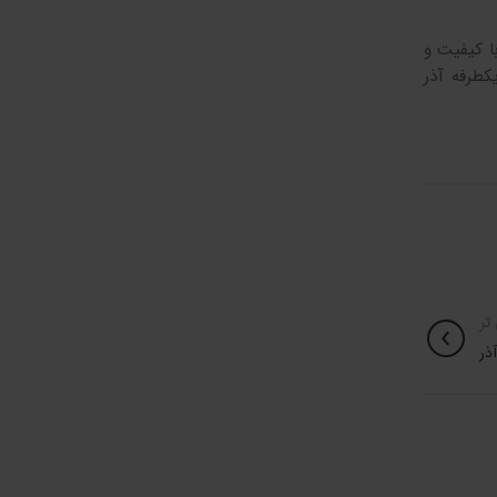
ا کیفیت و
کطرفه آذر
تر
ذر