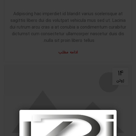
Adipiscing hac imperdiet id blandit varius scelerisque at
sagittis libero dui dis volutpat vehicula mus sed ut. Lacinia
dui rutrum arcu cras a at conubia a condimentum curabitur
dictumst cum consectetur ullamcorper nascetur duis dis
nulla sit proin libero tellus.
ادامه مطلب
14
ژوئن