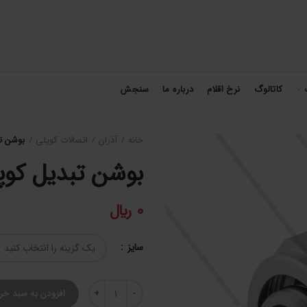
کاتالوگ
نرخ اقلام
درباره ما
سنجش
خانه
آذران
اتصالات کوپلی
بوشن تبد
بوشن تبدیل کوپلی آ
0
﷼
سایز
بوشن تبدیل کوپلی آذر 2121 عدد
افزودن به سبد خر