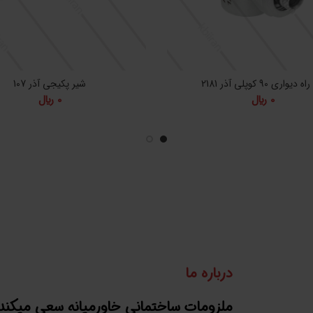
دیواری 90 کوپلی آذر 2181
شیر پکیجی آذر 107
0
﷼
0
﷼
درباره ما
ملزومات ساختمانی خاورمیانه سعی میکند 