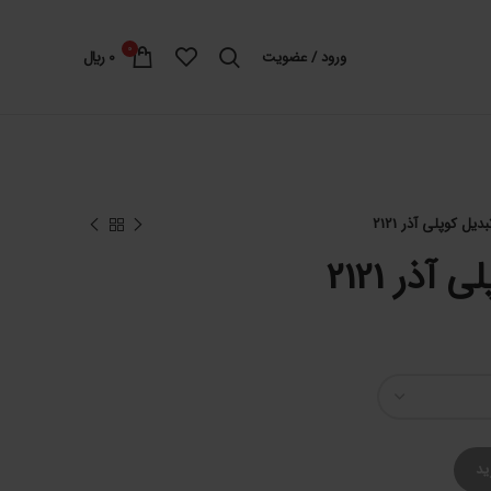
0
ورود / عضویت
0
﷼
یل کوپلی آذر 2121
ذر 2121
ید