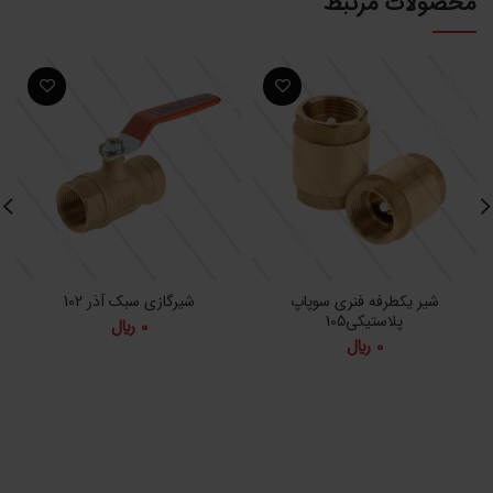
محصولات مرتبط
شیر یکطرفه فنری سوپاپ
شیرگازی سبک آذر 102
پلاستیکی105
0
﷼
0
﷼