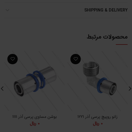
SHIPPING & DELIVERY
محصولات مرتبط
زانو روپیچ پرسی آذر 1221
بوشن مساوی پرسی آذر 1111
0
﷼
0
﷼