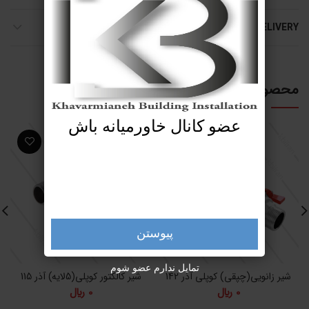
SHIPPING & DELIVERY
محصولات مرتبط
عضو کانال خاورمیانه باش
پیوستن
تمایل ندارم عضو شوم
شیر زانویی(چپقی) کوپلی آذر 142
شیر کالکتور کوپلی(5لایه) آذر 115
0
﷼
0
﷼