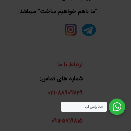
“ما باهم خواهیم ساخت” میباشد.
ارتباط با ما
شماره های تماس:
021-88909749
واتساپ:
چت واتس اپ
09125719815