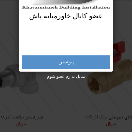
عضو کانال خاورمیانه باش
پیوستن
تمایل ندارم عضو شوم
ازی خروسکی سبک آذر 102C
شیر رادیاتور برگشت آذر 138
0
﷼
0
﷼