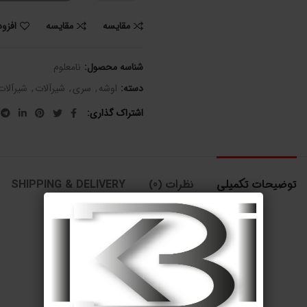
مقایسه
مقایسه
افزو
شناسه محصول:
نامعلوم
دسته:
اوشه
,
سری
,
شیرآلات
,
شیرآلات
اشتراک گذاری
توضیحات تکمیلی
نظرات (0)
SHIPPING & DELIVERY