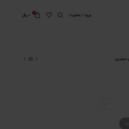
0
ورود / عضویت
0
﷼
سیترین
ید