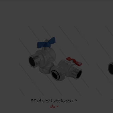
شیر زانویی(چپقی) کوپلی آذر 142
ش
0
﷼