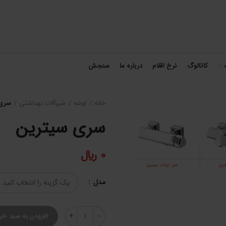
کاتالوگ
نرخ اقلام
درباره ما
سنجش
خانه
اوشه
شیرآلات بهداشتی
سری 
سری سیترین
0
﷼
مدل
سری سیترین عدد
افزودن به سبد خر