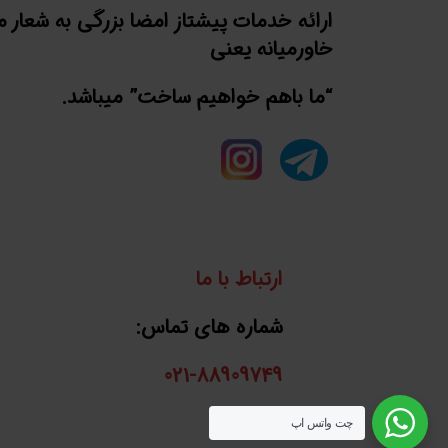
ارائه خدمات پیشتاز امضا بزرگی به شعار 
خاورمیانه یعنی
“ما باهم خواهیم ساخت” میباشد.
ارتباط با ما
شماره های تماس:
021-88909749
واتساپ:
چت واتس اپ