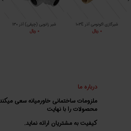
شیرگازی اکونومی آذر 103E
شیر زانویی (چپقی) آذر 130
ش
0
﷼
0
﷼
درباره ما
ملزومات ساختمانی خاورمیانه سعی میکند
محصولات را با نهایت
کیفیت به مشتریان ارائه نماید.