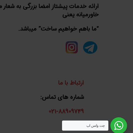
ارائه خدمات پیشتاز امضا بزرگی به شعار 
خاورمیانه یعنی
“ما باهم خواهیم ساخت” میباشد.
ارتباط با ما
شماره های تماس:
021-88909749
واتساپ:
چت واتس اپ