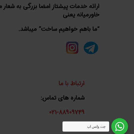
ارائه خدمات پیشتاز امضا بزرگی به شعار 
خاورمیانه یعنی
“ما باهم خواهیم ساخت” میباشد.
ارتباط با ما
شماره های تماس:
021-88909749
واتساپ:
چت واتس اپ