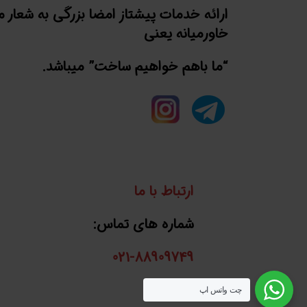
ارائه خدمات پیشتاز امضا بزرگی به شعار 
خاورمیانه یعنی
“ما باهم خواهیم ساخت” میباشد.
ارتباط با ما
شماره های تماس:
021-88909749
واتساپ:
چت واتس اپ