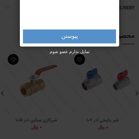
SHIPPING & DELIVERY
محصولات مرتبط
پیوستن
تمایل ندارم عضو شوم
شیر پکیجی آذر 107
شیرگازی سنگین آذر 101A
0
﷼
0
﷼