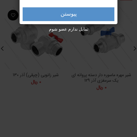
پیوستن
تمایل ندارم عضو شوم
شیر مهره ماسوره دار دسته پروانه ای
شیر زانویی (چپقی) آذر 130
یک سرمغزی آذر 129
0
﷼
0
﷼