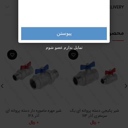
SHIPPING & DELIVERY
محصولات مرتبط
پیوستن
تمایل ندارم عضو شوم
شیر پکیجی دسته پروانه ای یک
شیر مهره ماسوره دار دسته پروانه ای
سرمغزی آذر 113
آذر 128
0
﷼
0
﷼