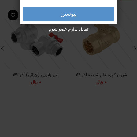
پیوستن
تمایل ندارم عضو شوم
شیری گازی قفل شونده آذر 114
شیر زانویی (چپقی) آذر 130
0
﷼
0
﷼