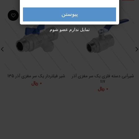
پیوستن
تمایل ندارم عضو شوم
شیرآبی دسته فلزی یک سر مغزی آذر
شیر فیلتردار یک سر مغزی آذر 135
117
0
﷼
0
﷼