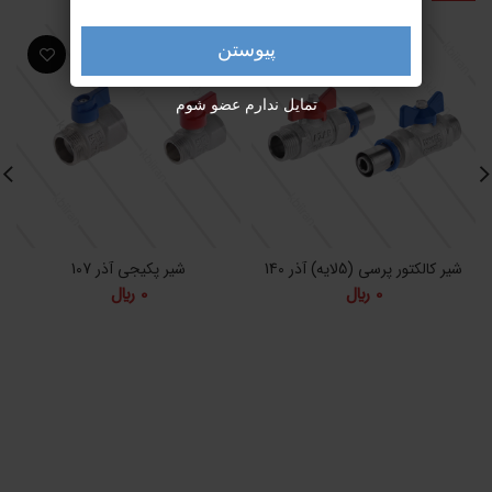
پیوستن
تمایل ندارم عضو شوم
شیر کالکتور پرسی (5لایه) آذر 140
شیر پکیجی آذر 107
ش
0
﷼
0
﷼