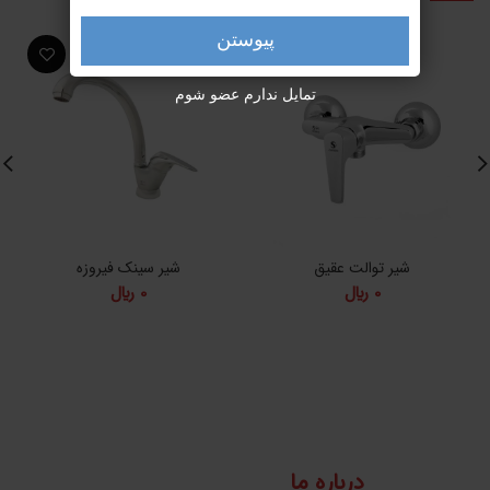
پیوستن
تمایل ندارم عضو شوم
شیر توالت عقیق
شیر سینک فیروزه
0
﷼
0
﷼
درباره ما