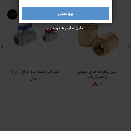
پیوستن
تمایل ندارم عضو شوم
شیر یکطرفه فنری سوپاپ
شیر آبی دسته پروانه ای آذر 112
پلاستیکی105
0
﷼
0
﷼