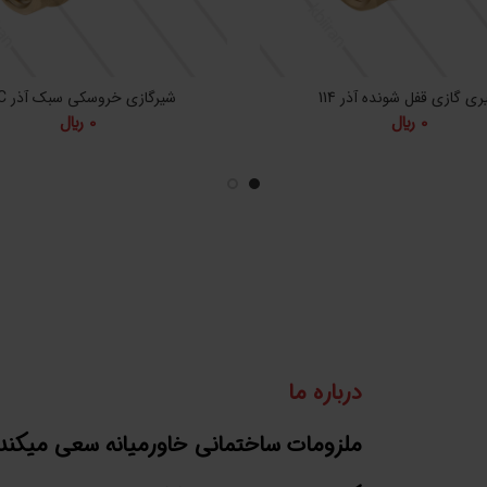
ی گازی قفل شونده آذر 114
شیرگازی خروسکی سبک آذر 102C
0
﷼
0
﷼
درباره ما
ملزومات ساختمانی خاورمیانه سعی میکند 