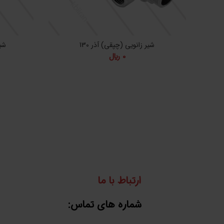
شیر زانویی (چپقی) آذر 130
شیر
0
﷼
ارتباط با ما
شماره های تماس: