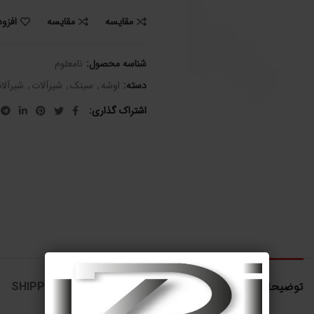
مقایسه
مقایسه
افزو
شناسه محصول:
نامعلوم
دسته:
اوشه
,
سینک
,
شیرآلات
,
شیرآلا
اشتراک گذاری
توضیحات تکمیلی
نظرات (0)
SHIPPING & DELIVERY