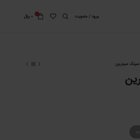
0
ورود / عضویت
0
﷼
سینک سیترین
ین
ید