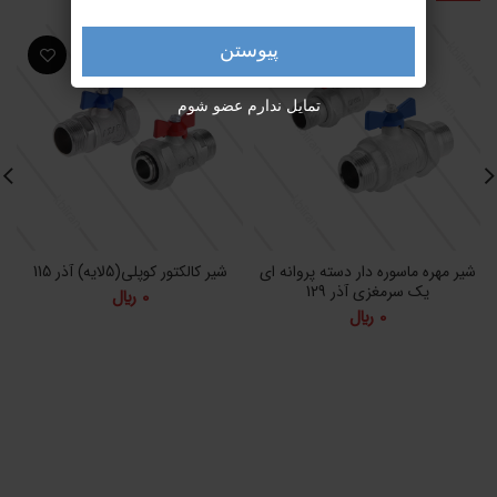
پیوستن
تمایل ندارم عضو شوم
شیر مهره ماسوره دار دسته پروانه ای
شیر کالکتور کوپلی(5لایه) آذر 115
یک سرمغزی آذر 129
0
﷼
0
﷼