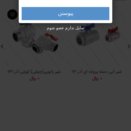
پیوستن
تمایل ندارم عضو شوم
شیر آبی دسته پروانه ای آذر 112
شیر زانویی(چپقی) کوپلی آذر 142
ش
0
﷼
0
﷼