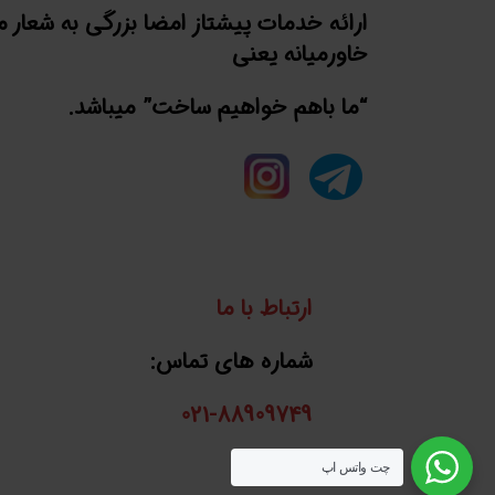
ارائه خدمات پیشتاز امضا بزرگی به شعار 
خاورمیانه یعنی
“ما باهم خواهیم ساخت” میباشد.
ارتباط با ما
شماره های تماس:
021-88909749
واتساپ:
چت واتس اپ