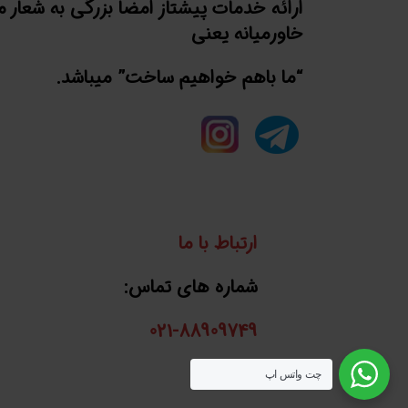
ارائه خدمات پیشتاز امضا بزرگی به شعار 
خاورمیانه یعنی
“ما باهم خواهیم ساخت” میباشد.
ارتباط با ما
شماره های تماس:
021-88909749
واتساپ:
چت واتس اپ