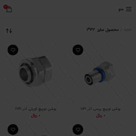
0
منو
خانه
محصول سایز
32*1
بوشن توپیچ پرسی آذر 1141
بوشن توپیچ کوپلی آذر 2141
0
﷼
0
﷼