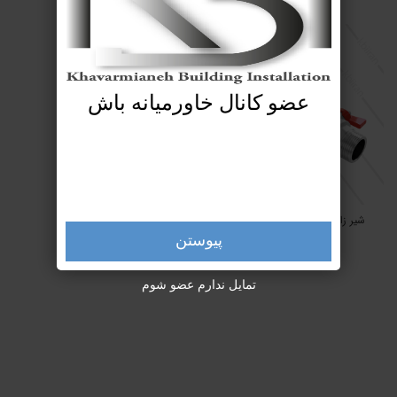
0
﷼
0
﷼
عضو کانال خاورمیانه باش
شیر زانویی(چپقی) کوپلی آذر 142
0
﷼
پیوستن
تمایل ندارم عضو شوم