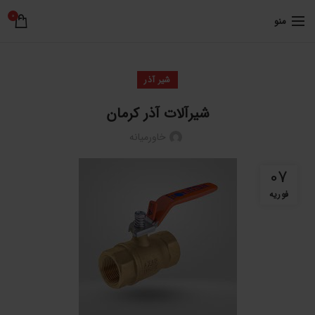
0
منو
شیر آذر
شیرآلات آذر کرمان
خاورمیانه
07
فوریه